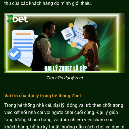
thu của các khách hàng do mình giới thiệu.
Tìm hiểu đại lý zbet
Vai trò của đại lý trong hệ thống Zbet
Trong hệ thống nhà cái, đại lý đóng vai trò then chốt trong
việc kết nối nhà cái với người chơi cuối cùng. Đại lý giúp
tăng lượng khách hàng, và đảm nhiệm việc chăm sóc
khách hàng, hỗ trợ kỹ thuật, hướng dẫn cách chơi và duy trì