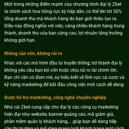
Một trong những điểm mạnh của chương trình đại lý Zbet
là chính sách hoa hồng cực kỳ hấp dẫn, có thể lên tới 50%
tổng doanh thu mà khách hàng do bạn giới thiệu tạo ra.
Điều này đồng nghĩa với việc, càng nhiều khách hàng trung
thành, doanh thu của bạn càng cao, lợi nhuận tăng trưởng
không giới hạn.
Không cần vốn, không rủi ro
Khác với các mô hình đầu tư truyền thống, trở thành đại lý
không yêu cầu bạn bỏ vốn hoặc chịu rủi ro tài chính lớn.
Bạn chỉ cần có đam mê, sự hiểu biết về lĩnh vực cá cược và
kỹ năng marketing để bắt đầu công việc một cách dễ dàng.
Được hỗ trợ marketing, công nghệ chuyên nghiệp
Nhà cái Zbet cung cấp cho đại lý các công cụ marketing
hiện đại như website, banner quảng cáo, mã giảm giá,
phần mềm quản lý khách hàng,… giúp bạn dễ dàng tiếp
cận thị trường và mở rộng mạng lưới khách hàng một cách