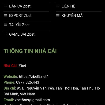
BẮN CÁ Zbet
LIÊN HỆ
ESPORT Zbet
KHUYẾN MÃI
TÀI XỈU Zbet
GAME BÀI Zbet
THÔNG TIN NHÀ CÁI
Nhà Cái
: Zbet
Website
: https://zbet8.net/
Phone
: 0977.826.443
Địa chỉ
: 95 Đ. Nguyễn Văn Yến, Tân Thới Hoà, Tân Phú, Hồ
Chí Minh, Việt Nam
Email
:
zbet8net@gmail.com