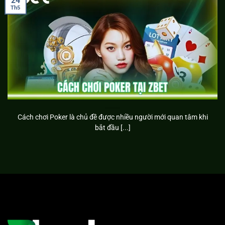
24
Th5
Cách chơi Poker là chủ đề được nhiều người mới quan tâm khi
bắt đầu [...]