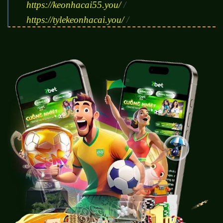
https://keonhacai55.you/
/
https://tylekeonhacai.you/
/