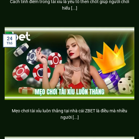
Cách tính điểm trong tài xỉu là yếu tố then chốt giúp người chơi
hiểu [...]
24
Th5
Mẹo chơi tài xỉu luôn thắng tại nhà cái ZBET là điều mà nhiều
người [...]