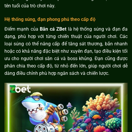
tên tuổi của trò chơi này.
Hệ thống súng, đạn phong phú theo cấp độ
Điểm mạnh của
Bắn cá ZBet
là hệ thống súng và đạn đa
dạng, phù hợp với từng chiến thuật của người chơi. Các
loại súng có thể nâng cấp để tăng sát thương, bắn nhanh
hoặc có khả năng đặc biệt như xuyên đạn, tạo điều kiện tối
ưu cho người chơi săn cá và boss khủng. Đạn cũng được
phân chia theo cấp độ, từ nhỏ đến lớn, giúp người chơi dễ
dàng điều chỉnh phù hợp ngân sách và chiến lược.