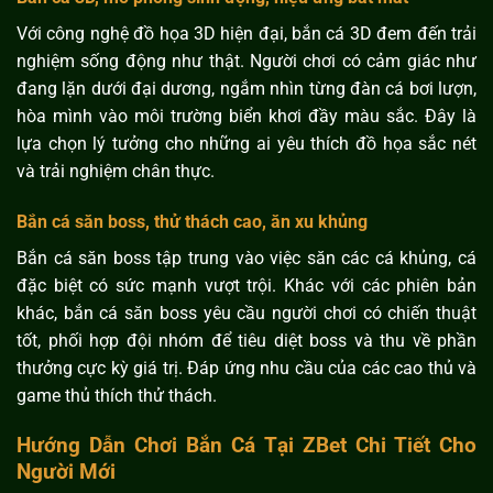
Với công nghệ đồ họa 3D hiện đại, bắn cá 3D đem đến trải
nghiệm sống động như thật. Người chơi có cảm giác như
đang lặn dưới đại dương, ngắm nhìn từng đàn cá bơi lượn,
hòa mình vào môi trường biển khơi đầy màu sắc. Đây là
lựa chọn lý tưởng cho những ai yêu thích đồ họa sắc nét
và trải nghiệm chân thực.
Bắn cá săn boss, thử thách cao, ăn xu khủng
Bắn cá săn boss tập trung vào việc săn các cá khủng, cá
đặc biệt có sức mạnh vượt trội. Khác với các phiên bản
khác, bắn cá săn boss yêu cầu người chơi có chiến thuật
tốt, phối hợp đội nhóm để tiêu diệt boss và thu về phần
thưởng cực kỳ giá trị. Đáp ứng nhu cầu của các cao thủ và
game thủ thích thử thách.
Hướng Dẫn Chơi Bắn Cá Tại ZBet Chi Tiết Cho
Người Mới