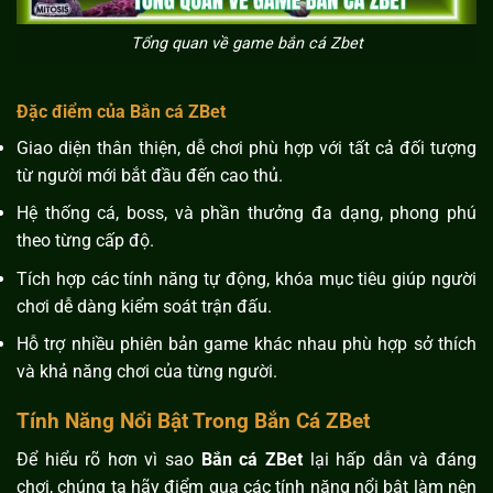
Tổng quan về game bắn cá Zbet
Đặc điểm của Bắn cá ZBet
Giao diện thân thiện, dễ chơi phù hợp với tất cả đối tượng
từ người mới bắt đầu đến cao thủ.
Hệ thống cá, boss, và phần thưởng đa dạng, phong phú
theo từng cấp độ.
Tích hợp các tính năng tự động, khóa mục tiêu giúp người
chơi dễ dàng kiểm soát trận đấu.
Hỗ trợ nhiều phiên bản game khác nhau phù hợp sở thích
và khả năng chơi của từng người.
Tính Năng Nổi Bật Trong Bắn Cá ZBet
Để hiểu rõ hơn vì sao
Bắn cá ZBet
lại hấp dẫn và đáng
chơi, chúng ta hãy điểm qua các tính năng nổi bật làm nên