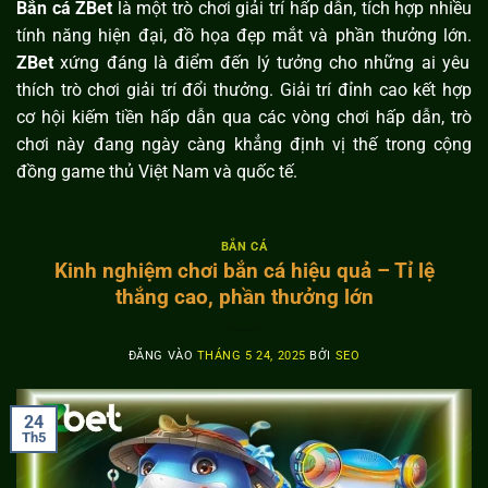
Bắn cá ZBet
là một trò chơi giải trí hấp dẫn, tích hợp nhiều
tính năng hiện đại, đồ họa đẹp mắt và phần thưởng lớn.
ZBet
xứng đáng là điểm đến lý tưởng cho những ai yêu
thích trò chơi giải trí đổi thưởng. Giải trí đỉnh cao kết hợp
cơ hội kiếm tiền hấp dẫn qua các vòng chơi hấp dẫn, trò
chơi này đang ngày càng khẳng định vị thế trong cộng
đồng game thủ Việt Nam và quốc tế.
BẮN CÁ
Kinh nghiệm chơi bắn cá hiệu quả – Tỉ lệ
thắng cao, phần thưởng lớn
ĐĂNG VÀO
THÁNG 5 24, 2025
BỞI
SEO
24
Th5