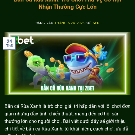
Nhận Thưởng Cực Lớn
ĐĂNG VÀO
THÁNG 5 24, 2025
BỞI
SEO
24
Th5
Bắn cá Rùa Xanh là trò chơi giải trí hấp dẫn với lối chơi đơn
giản nhưng đầy tính chiến thuật, mang đến cơ hội săn
thưởng lớn cho người chơi. Bài viết dưới đây sẽ giới thiệu
chi tiết về bắn cá Rùa Xanh, từ khái niệm, cách chơi, ưu đãi