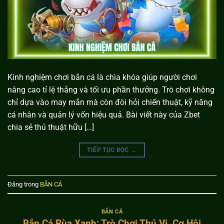
Kinh nghiệm chơi bắn cá là chìa khóa giúp người chơi
nâng cao tỉ lệ thắng và tối ưu phần thưởng. Trò chơi không
chỉ dựa vào may mắn mà còn đòi hỏi chiến thuật, kỹ năng
cá nhân và quản lý vốn hiệu quả. Bài viết này của Zbet
chia sẻ thủ thuật hữu […]
TIẾP TỤC ĐỌC
→
Đăng trong
BẮN CÁ
BẮN CÁ
Bắn Cá Rùa Xanh: Trò Chơi Thú Vị, Cơ Hội