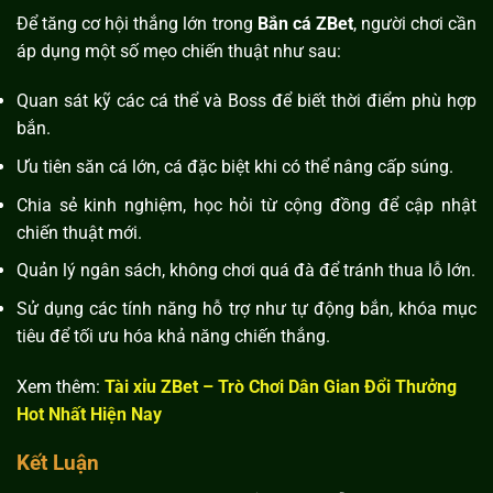
Để tăng cơ hội thắng lớn trong
Bắn cá ZBet
, người chơi cần
áp dụng một số mẹo chiến thuật như sau:
Quan sát kỹ các cá thể và Boss để biết thời điểm phù hợp
bắn.
Ưu tiên săn cá lớn, cá đặc biệt khi có thể nâng cấp súng.
Chia sẻ kinh nghiệm, học hỏi từ cộng đồng để cập nhật
chiến thuật mới.
Quản lý ngân sách, không chơi quá đà để tránh thua lỗ lớn.
Sử dụng các tính năng hỗ trợ như tự động bắn, khóa mục
tiêu để tối ưu hóa khả năng chiến thắng.
Xem thêm:
Tài xỉu ZBet – Trò Chơi Dân Gian Đổi Thưởng
Hot Nhất Hiện Nay
Kết Luận