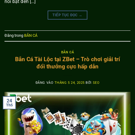
nổi bật đến […]
TIẾP TỤC ĐỌC
→
Đăng trong
BẮN CÁ
BẮN CÁ
Bắn Cá Tài Lộc tại ZBet – Trò chơi giải trí
đổi thưởng cực hấp dẫn
ĐĂNG VÀO
THÁNG 5 24, 2025
BỞI
SEO
24
Th5