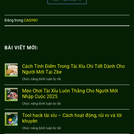
Đăng trong
CASINO
BÀI VIẾT MỚI:
Cách Tính Điểm Trong Tài Xỉu Chi Tiết Dành Cho
Người Mới Tại Zbe
Chức năng bình luận bị tắt
ở
Cách
Tính
Mẹo Chơi Tài Xỉu Luôn Thắng Cho Người Mới
Điểm
Nhập Cuộc 2025
Trong
Chức năng bình luận bị tắt
ở
Tài
Mẹo
Xỉu
Chơi
Tool hack tài xỉu – Cách hoạt động, rủi ro và lời
Chi
Tài
Tiết
khuyên
Xỉu
Dành
Chức năng bình luận bị tắt
ở
Luôn
Cho
Tool