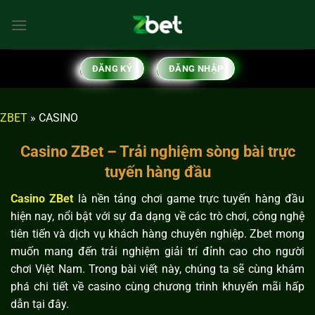
Bỏ
qua
nội
dung
ĐĂNG KÝ
ĐĂNG NHẬP
ZBET
»
CASINO
Casino ZBet – Trải nghiệm sòng bài trực
tuyến hàng đầu
Casino ZBet
là nền tảng chơi game trực tuyến hàng đầu
hiện nay, nổi bật với sự đa dạng về các trò chơi, công nghệ
tiên tiến và dịch vụ khách hàng chuyên nghiệp. Zbet mong
muốn mang đến trải nghiệm giải trí đỉnh cao cho người
chơi Việt Nam. Trong bài viết này, chúng ta sẽ cùng khám
phá chi tiết về casino cùng chương trình khuyến mãi hấp
dẫn tại đây.