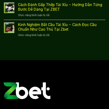
Thắng
Người
hack
Cách Đánh Gấp Thếp Tài Xỉu – Hướng Dẫn Từng
Cho
Mới
tài
Người
Bước Dễ Dàng Tại ZBET
Tại
xỉu
Mới
Zbe
Chức năng bình luận bị tắt
ở
–
Nhập
Cách
Cách
Cuộc
Đánh
Kinh Nghiệm Bắt Cầu Tài Xỉu – Cách Đọc Cầu
hoạt
2025
Gấp
động,
Chuẩn Như Cao Thủ Tại Zbet
Thếp
rủi
Chức năng bình luận bị tắt
ở
Tài
ro
Kinh
Xỉu
và
Nghiệm
–
lời
Bắt
Hướng
khuyên
Cầu
Dẫn
Tài
Từng
Xỉu
Bước
–
Dễ
Cách
Dàng
Đọc
Tại
Cầu
ZBET
Chuẩn
Như
Cao
Thủ
Tại
Zbet