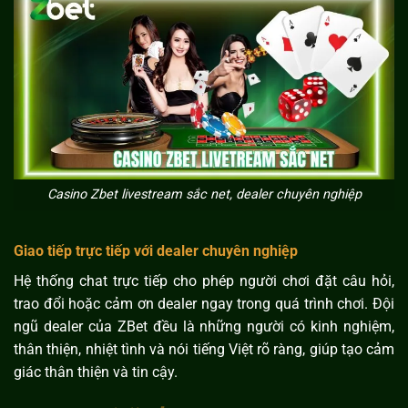
Casino Zbet livestream sắc net, dealer chuyên nghiệp
Giao tiếp trực tiếp với dealer chuyên nghiệp
Hệ thống chat trực tiếp cho phép người chơi đặt câu hỏi,
trao đổi hoặc cảm ơn dealer ngay trong quá trình chơi. Đội
ngũ dealer của ZBet đều là những người có kinh nghiệm,
thân thiện, nhiệt tình và nói tiếng Việt rõ ràng, giúp tạo cảm
giác thân thiện và tin cậy.