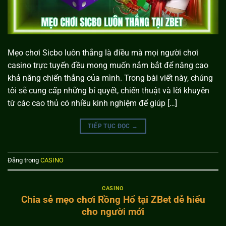
Mẹo chơi Sicbo luôn thắng là điều mà mọi người chơi
casino trực tuyến đều mong muốn nắm bắt để nâng cao
khả năng chiến thắng của mình. Trong bài viết này, chúng
tôi sẽ cung cấp những bí quyết, chiến thuật và lời khuyên
từ các cao thủ có nhiều kinh nghiệm để giúp […]
TIẾP TỤC ĐỌC
→
Đăng trong
CASINO
CASINO
Chia sẻ mẹo chơi Rồng Hổ tại ZBet dễ hiểu
cho người mới