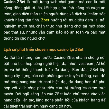
Casino ZBet
là một trang web chơi game mà còn là một
cộng đồng giải trí lớn, kết hợp giữa tính năng cá cược an
toàn, giao diện thân thiện người dùng và dịch vụ chăm sóc
khách hàng tận tình.
Zbet
hướng tới mục tiêu đem lại trải
nghiệm mượt mà, chân thực như đang chơi tại một sòng
bạc thật sự, nhưng vẫn đảm bảo độ an toàn và bảo mật
thông tin cho người chơi.
Lịch sử phát triển chuyên mục casino tại ZBet
Ra đời từ những năm trước, Casino ZBet nhanh chóng nổi
bật nhờ tích hợp công nghệ hiện đại như livestream, AI hỗ
trợ và hệ thống thanh toán đa dạng. Ban đầu, ZBet tập
trung xây dựng các sản phẩm game truyền thống, sau đó
mở rộng sang các trò chơi hiện đại, đa dạng hơn để phù
hợp với xu hướng phát triển của thị trường cá cược trực
tuyến. Đội ngũ sáng lập của ZBet luôn chú trọng vào việc
nâng cấp liên tục, lắng nghe phản hồi của khách hàng để
cải thiện trải nghiệm ngày càng tốt hơn.